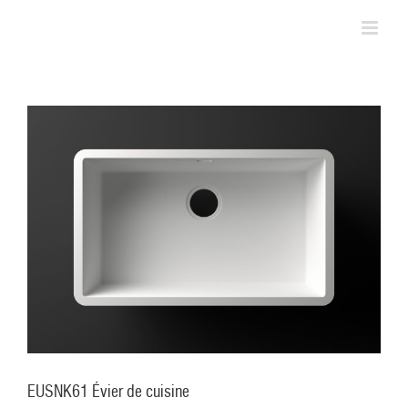
Skip
to
content
EUSNK61 Évier de cuisine