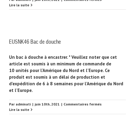
EUSNK47
Lire la suite
Bac
de
douche
EUSNK46 Bac de douche
Un bac à douche à encastrer. * Veuillez noter que cet
article est soumis à un minimum de commande de
10 unités pour l'Amérique du Nord et l’Europe. Ce
produit est soumis à un délai de production et
d’expédition de 6 à 8 semaines pour l'Amérique du Nord
et l’Europe.
sur
Par
adminati
|
juin 10th, 2021
|
Commentaires fermés
EUSNK46
Lire la suite
Bac
de
douche