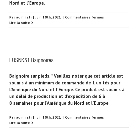
Nord et l’Europe.
sur
Par
adminati
|
juin 10th, 2021
|
Commentaires fermés
EUSNK53
Lire la suite
Évier
de
cuisine
EUSNK51 Baignoires
Baignoire sur pieds. * Veuillez noter que cet article est
soumis à un minimum de commande de 1 unités pour
l'Amérique du Nord et l’Europe. Ce produit est soumis à
un délai de production et d’expédition de 6 à
8 semaines pour l'Amérique du Nord et l’Europe.
sur
Par
adminati
|
juin 10th, 2021
|
Commentaires fermés
EUSNK51
Lire la suite
Baignoires