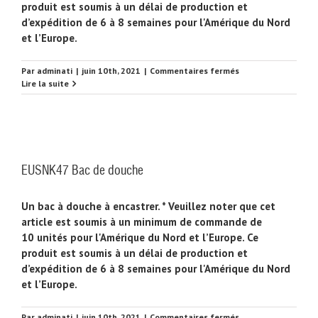
produit est soumis à un délai de production et
d’expédition de 6 à 8 semaines pour l'Amérique du Nord
et l’Europe.
sur
Par
adminati
|
juin 10th, 2021
|
Commentaires fermés
EUSNK48
Lire la suite
Bac
de
douche
EUSNK47 Bac de douche
Un bac à douche à encastrer. * Veuillez noter que cet
article est soumis à un minimum de commande de
10 unités pour l'Amérique du Nord et l’Europe. Ce
produit est soumis à un délai de production et
d’expédition de 6 à 8 semaines pour l'Amérique du Nord
et l’Europe.
sur
Par
adminati
|
juin 10th, 2021
|
Commentaires fermés