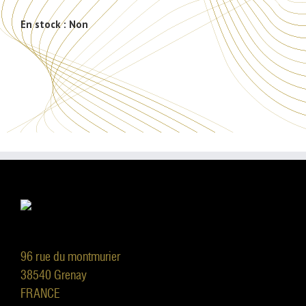
En stock :
Non
96 rue du montmurier
38540 Grenay
FRANCE