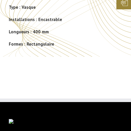
Type :
Vasque
Installations :
Encastrable
Longueurs :
400 mm
Formes :
Rectangulaire