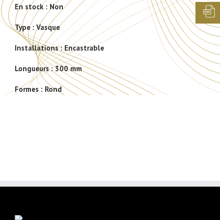
En stock :
Non
Type :
Vasque
Installations :
Encastrable
Longueurs :
300 mm
Formes :
Rond