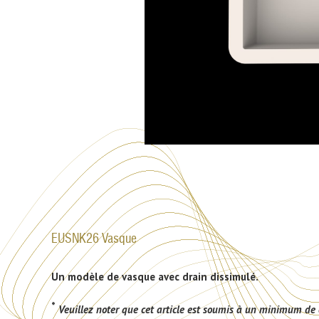
EUSNK26 Vasque
Un modèle de vasque avec drain dissimulé.
*
Veuillez noter que cet article est soumis à un minimum de