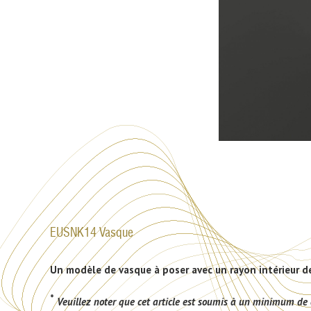
EUSNK14 Vasque
Un modèle de vasque à poser avec un rayon intérieur 
*
Veuillez noter que cet article est soumis à un minimum de