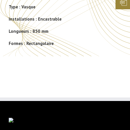
Type :
Vasque
Installations :
Encastrable
Longueurs :
850 mm
Formes :
Rectangulaire