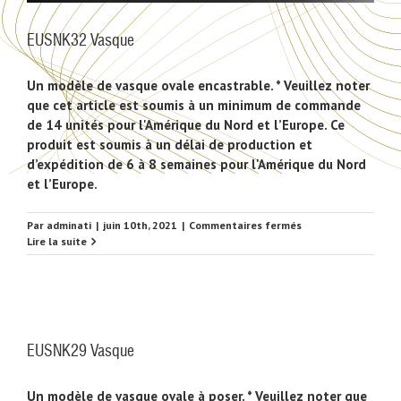
EUSNK32 Vasque
Un modèle de vasque ovale encastrable. * Veuillez noter
que cet article est soumis à un minimum de commande
de 14 unités pour l'Amérique du Nord et l’Europe. Ce
produit est soumis à un délai de production et
d’expédition de 6 à 8 semaines pour l'Amérique du Nord
et l’Europe.
sur
Par
adminati
|
juin 10th, 2021
|
Commentaires fermés
EUSNK32
Lire la suite
Vasque
EUSNK29 Vasque
Un modèle de vasque ovale à poser. * Veuillez noter que