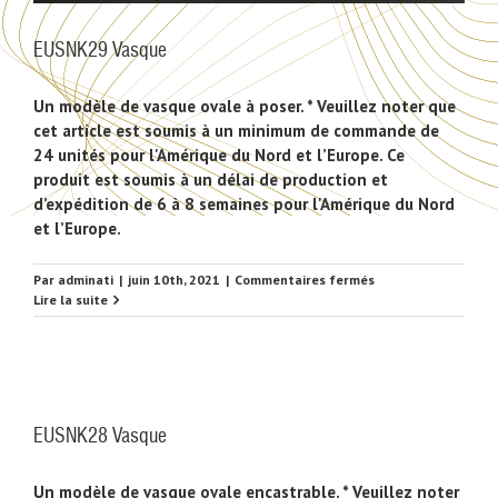
EUSNK29 Vasque
Un modèle de vasque ovale à poser. * Veuillez noter que
cet article est soumis à un minimum de commande de
24 unités pour l'Amérique du Nord et l’Europe. Ce
produit est soumis à un délai de production et
d’expédition de 6 à 8 semaines pour l'Amérique du Nord
et l’Europe.
sur
Par
adminati
|
juin 10th, 2021
|
Commentaires fermés
EUSNK29
Lire la suite
Vasque
EUSNK28 Vasque
Un modèle de vasque ovale encastrable. * Veuillez noter