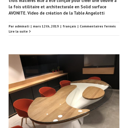
trois matières elle a été conçue pour créer une oeuvre à
la fois utilitaire et architecturale en Solid surface
AVONITE. Video de création de la Table Angelotti
sur
Par
adminati
|
mars 12th, 2019
|
français
|
Commentaires fermés
Créatio
Lire la suite
de
la
Table
Angelot
(Video)