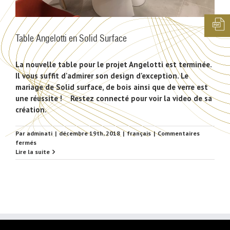
Table Angelotti en Solid Surface
La nouvelle table pour le projet Angelotti est terminée.
Il vous suffit d'admirer son design d'exception. Le
mariage de Solid surface, de bois ainsi que de verre est
une réussite ! Restez connecté pour voir la video de sa
création.
Par
adminati
|
décembre 19th, 2018
|
français
|
Commentaires
sur
fermés
Table
Lire la suite
Angelotti
en
Solid
Surface