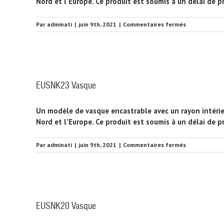
Nord et l’Europe. Ce produit est soumis à un délai de 
sur
Par
adminati
|
juin 9th, 2021
|
Commentaires fermés
EUSNK24
Vasque
EUSNK23 Vasque
Un modèle de vasque encastrable avec un rayon intérie
Nord et l’Europe. Ce produit est soumis à un délai de 
sur
Par
adminati
|
juin 9th, 2021
|
Commentaires fermés
EUSNK23
Vasque
EUSNK20 Vasque