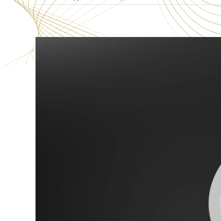
EUSNK33
Vasque