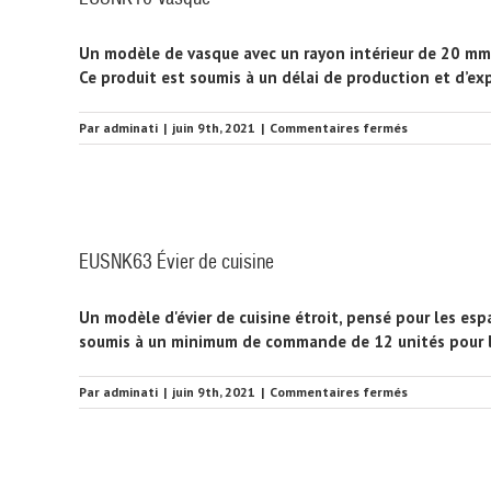
Un modèle de vasque avec un rayon intérieur de 20 mm 
Ce produit est soumis à un délai de production et d’ex
sur
Par
adminati
|
juin 9th, 2021
|
Commentaires fermés
EUSNK10
Vasque
EUSNK63 Évier de cuisine
Un modèle d'évier de cuisine étroit, pensé pour les espa
soumis à un minimum de commande de 12 unités pour l'Am
sur
Par
adminati
|
juin 9th, 2021
|
Commentaires fermés
EUSNK63
Évier
de
cuisine