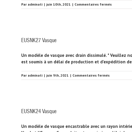
sur
Par
adminati
|
juin 10th, 2021
|
Commentaires fermés
EUSNK32
Vasque
EUSNK27 Vasque
Un modèle de vasque avec drain dissimulé. * Veuillez n
est soumis à un délai de production et d’expédition de
sur
Par
adminati
|
juin 9th, 2021
|
Commentaires fermés
EUSNK27
Vasque
EUSNK24 Vasque
Un modèle de vasque encastrable avec un rayon intérie