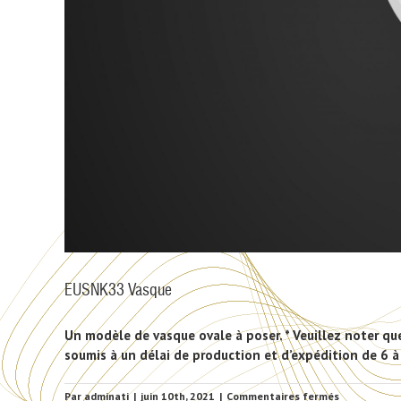
EUSNK33 Vasque
Un modèle de vasque ovale à poser. * Veuillez noter qu
soumis à un délai de production et d’expédition de 6 à
sur
Par
adminati
|
juin 10th, 2021
|
Commentaires fermés