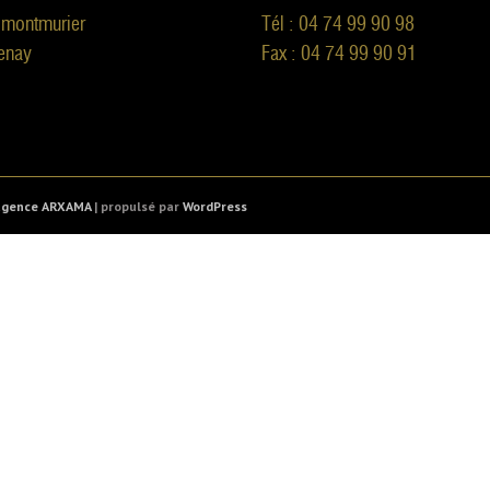
 montmurier
Tél : 04 74 99 90 98
enay
Fax : 04 74 99 90 91
'agence ARXAMA
| propulsé par
WordPress