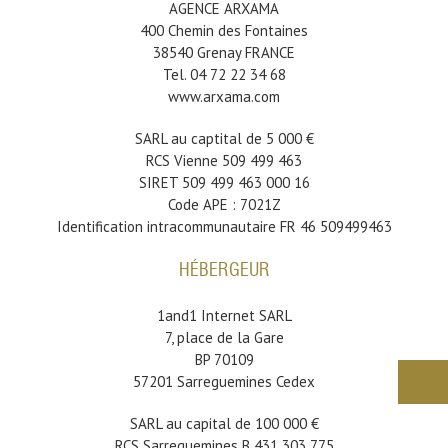
AGENCE ARXAMA
400 Chemin des Fontaines
38540 Grenay FRANCE
Tel. 04 72 22 34 68
www.arxama.com
SARL au captital de 5 000 €
RCS Vienne 509 499 463
SIRET 509 499 463 000 16
Code APE : 7021Z
Identification intracommunautaire FR 46 509499463
HÉBERGEUR
1and1 Internet SARL
7, place de la Gare
BP 70109
57201 Sarreguemines Cedex
SARL au capital de 100 000 €
RCS Sarreguemines B 431 303 775