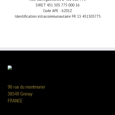
SIRET 431 303 775 000 16
Code APE : 6201Z
Identification intracommunautaire FR 13 431303775
96 rue du montmurier
38540 Grenay
FRANCE