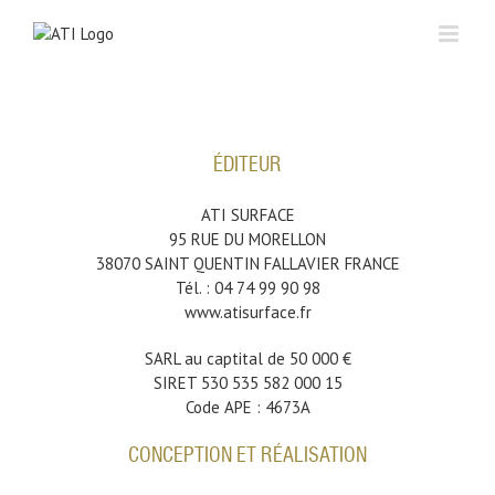
Skip
to
content
ÉDITEUR
ATI SURFACE
95 RUE DU MORELLON
38070 SAINT QUENTIN FALLAVIER FRANCE
Tél. : 04 74 99 90 98
www.atisurface.fr
SARL au captital de 50 000 €
SIRET 530 535 582 000 15
Code APE : 4673A
CONCEPTION ET RÉALISATION