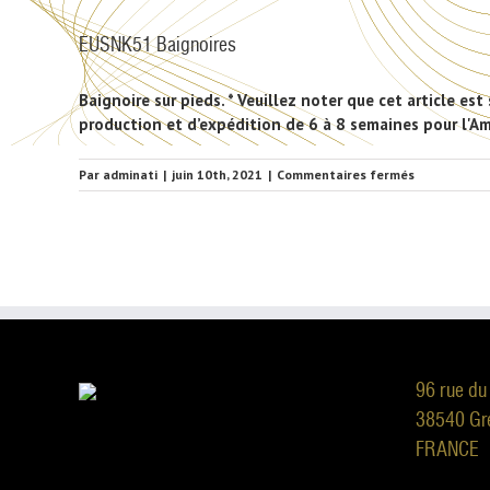
EUSNK51 Baignoires
Baignoire sur pieds. * Veuillez noter que cet article 
production et d’expédition de 6 à 8 semaines pour l'Am
sur
Par
adminati
|
juin 10th, 2021
|
Commentaires fermés
EUSNK51
Baignoires
96 rue du
38540 Gr
FRANCE