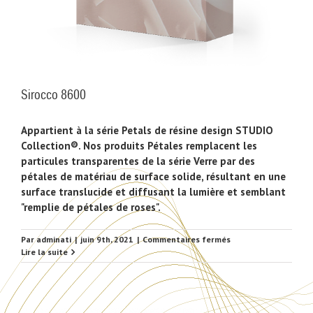
Sirocco 8600
Appartient à la série Petals de résine design STUDIO
Collection®. Nos produits Pétales remplacent les
particules transparentes de la série Verre par des
pétales de matériau de surface solide, résultant en une
surface translucide et diffusant la lumière et semblant
"remplie de pétales de roses".
sur
Par
adminati
|
juin 9th, 2021
|
Commentaires fermés
Sirocco
Lire la suite
8600