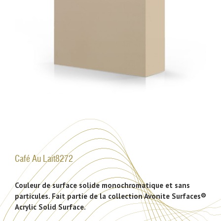
Café Au Lait8272
Couleur de surface solide monochromatique et sans
particules. Fait partie de la collection Avonite Surfaces®
Acrylic Solid Surface.