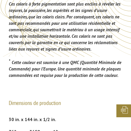
Ces coloris à forte pigmentation sont plus enclins à révéler les
rayures, la poussière, les aspérités et les signes d’usure
ordinaires, que les coloris clairs. Par conséquent, ces coloris ne
sont pas recommandés pour une utilisation résidentielle et
commerciale, qui soumettrait le matériau à un usage intensif
et/ou une installation horizontale. Ces coloris ne sont pas
couverts par la garantie en ce qui concerne les réclamations
liées aux rayures et signes d’usure ordinaires.
*
Cette couleur est soumise à une QMC (Quantité Minimale de
Commande) pour l’Europe. Une quantité minimale de plaques
commandées est requise pour la production de cette couleur.
Dimensions de production
30 in. x 144 in. x 1/2 in.