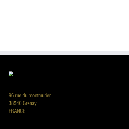
96 rue du montmurier
38540 Grenay
FRANCE