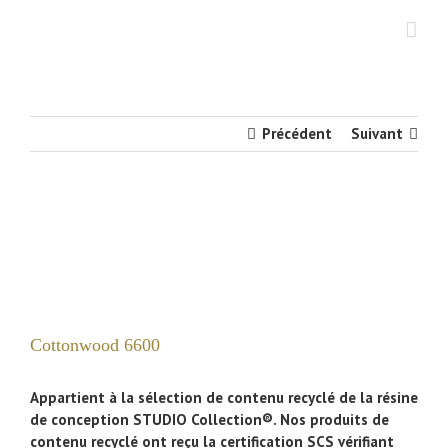
Skip
to
content
Précédent
Suivant
Voir
l'image
agrandie
Cottonwood 6600
Appartient à la sélection de contenu recyclé de la résine
de conception STUDIO Collection®. Nos produits de
contenu recyclé ont reçu la certification SCS vérifiant