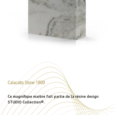
Calacatta Stone 1800
Ce magnifique marbre fait partie de la résine design
STUDIO Collection®.