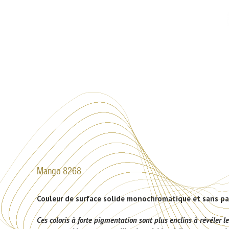
Mango 8268
Couleur de surface solide monochromatique et sans parti
Ces coloris à forte pigmentation sont plus enclins à révéler les