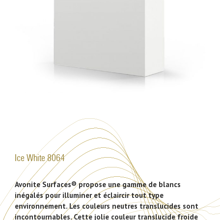
Ice White 8064
Avonite Surfaces® propose une gamme de blancs
inégalés pour illuminer et éclaircir tout type
environnement. Les couleurs neutres translucides sont
incontournables. Cette jolie couleur translucide froide