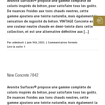
Avonite Surfaces® propose une gamme complète de
coloris inspirés du béton, pour satisfaire tous les goûts.
De nuances froides aux tons chauds neutres, cette
gamme ajoutera une teinte naturelle, mais également la
sensation de rugosité du béton. VINTAGE Concrete est
une couleur neutre chaude en demi-teinte dans cette
collection, et est une alternative définitive aux [...]
sur
Par
adminati
|
juin 9th, 2021
|
Commentaires fermés
Vintage
Lire la suite
concrete
7857
New Concrete 7842
Avonite Surfaces® propose une gamme complète de
coloris inspirés du béton, pour satisfaire tous les goûts.
De nuances froides aux tons chauds neutres, cette
gamme ajoutera une teinte naturelle, mais également la