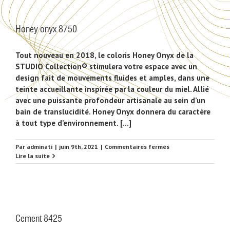
Honey onyx 8750
Tout nouveau en 2018, le coloris Honey Onyx de la
STUDIO Collection® stimulera votre espace avec un
design fait de mouvements fluides et amples, dans une
teinte accueillante inspirée par la couleur du miel. Allié
avec une puissante profondeur artisanale au sein d’un
bain de translucidité. Honey Onyx donnera du caractère
à tout type d’environnement. [...]
sur
Par
adminati
|
juin 9th, 2021
|
Commentaires fermés
Honey
Lire la suite
onyx
8750
Cement 8425