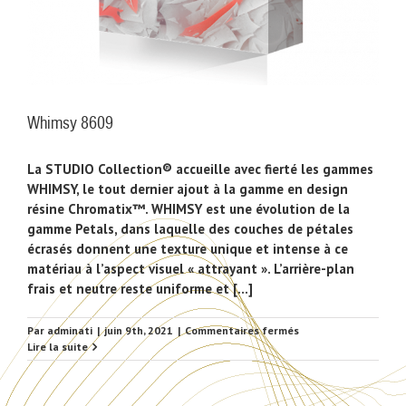
Whimsy 8609
La STUDIO Collection® accueille avec fierté les gammes
WHIMSY, le tout dernier ajout à la gamme en design
résine Chromatix™. WHIMSY est une évolution de la
gamme Petals, dans laquelle des couches de pétales
écrasés donnent une texture unique et intense à ce
matériau à l’aspect visuel « attrayant ». L’arrière-plan
frais et neutre reste uniforme et [...]
sur
Par
adminati
|
juin 9th, 2021
|
Commentaires fermés
Whimsy
Lire la suite
8609