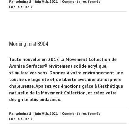
sur
Par
adminati
|
juin 9th, 2021
|
Commentaires fermés
Summit
Lire la suite
8905
Morning mist 8904
Toute nouvelle en 2017, la Movement Collection de
Avonite Surfaces® revêtement solide acrylique,
stimulera vos sens. Donnez à votre environnement une
touche de légèreté et de liberté avec une atmosphère
chaleureuse. Apaisez vos émotions grâce à l’esthétique
naturelle de la Movement Collection, et créez votre
design le plus audacieux.
sur
Par
adminati
|
juin 9th, 2021
|
Commentaires fermés
Morning
Lire la suite
mist
8904