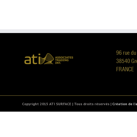
Skip
to
content
96 rue du
38540 Gr
FRANCE
Copyright 2015 ATI SURFACE | Tous droits réservés |
Création de l