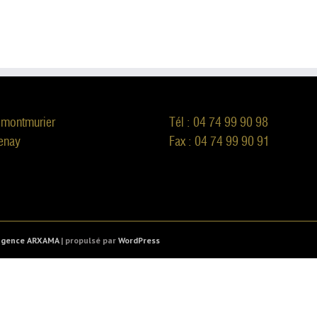
 montmurier
Tél : 04 74 99 90 98
enay
Fax : 04 74 99 90 91
'agence ARXAMA
| propulsé par
WordPress