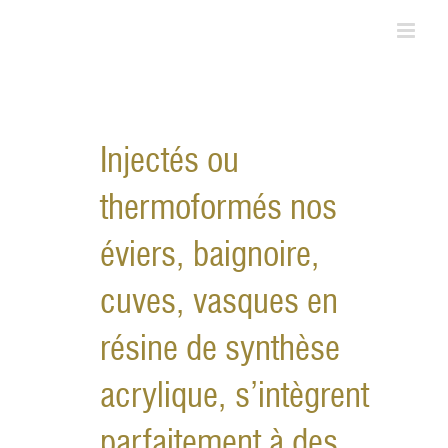
Skip
to
content
Injectés ou
thermoformés nos
éviers, baignoire,
cuves, vasques en
résine de synthèse
acrylique, s’intègrent
parfaitement à des