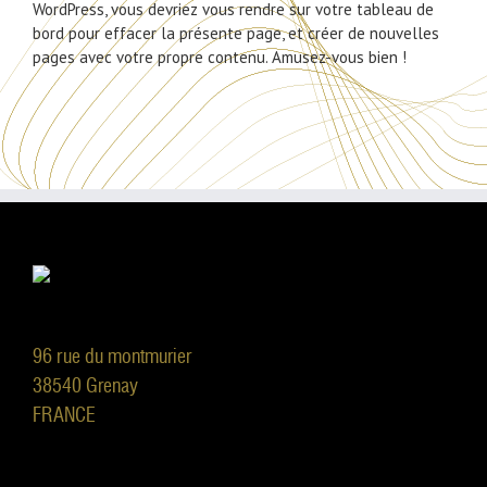
WordPress, vous devriez vous rendre sur votre
tableau de
bord
pour effacer la présente page, et créer de nouvelles
pages avec votre propre contenu. Amusez-vous bien !
96 rue du montmurier
38540 Grenay
FRANCE