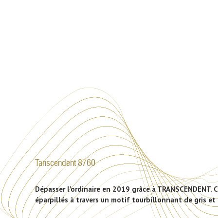
Tanscendent 8760
Dépasser l’ordinaire en 2019 grâce à TRANSCENDENT. Ce
éparpillés à travers un motif tourbillonnant de gris e