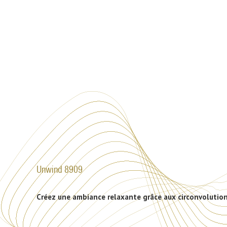
Unwind 8909
Créez une ambiance relaxante grâce aux circonvolution