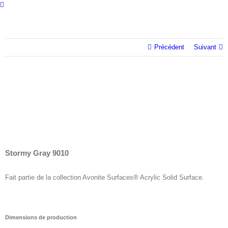
Skip
to
content
Précédent
Suivant
Stormy Gray 9010
Fait partie de la collection Avonite Surfaces® Acrylic Solid Surface.
Dimensions de production