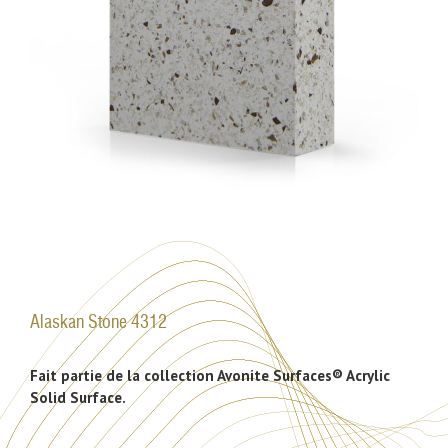
Alaskan Stone 4312
Fait partie de la collection Avonite Surfaces® Acrylic
Solid Surface.